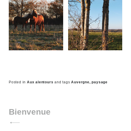
Posted in
Aux alentours
and
tags
Auvergne
paysage
Navigation
Bienvenue
de