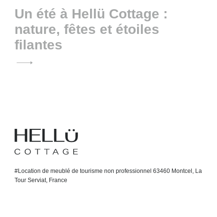
l’article
Un été à Hellü Cottage :
nature, fêtes et étoiles
filantes
H
#Location de meublé de tourisme non professionnel 63460 Montcel, La
Tour Serviat, France
e
l
l